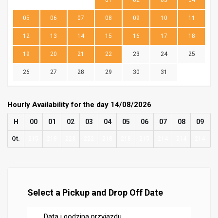
01
02
03
04
05
06
07
08
09
10
11
12
13
14
15
16
17
18
19
20
21
22
23
24
25
26
27
28
29
30
31
Hourly Availability for the day 14/08/2026
H
00
01
02
03
04
05
06
07
08
09
Qt.
215
218
223
222
218
218
215
214
214
214
2
Select a Pickup and Drop Off Date
Data i godzina przyjazdu