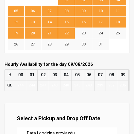
01
02
03
04
05
06
07
08
09
10
11
12
13
14
15
16
17
18
19
20
21
22
23
24
25
26
27
28
29
30
31
Hourly Availability for the day 09/08/2026
H
00
01
02
03
04
05
06
07
08
09
Qt.
244
244
244
243
240
240
240
239
239
236
2
Select a Pickup and Drop Off Date
Data i godzina przyjazdu